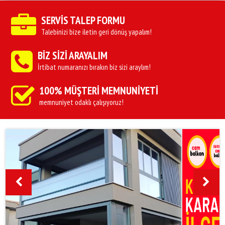
SERVİS TALEP FORMU
Talebinizi bize iletin geri dönüş yapalım!
BİZ SİZİ ARAYALIM
İrtibat numaranızı bırakın biz sizi araylım!
100% MÜŞTERİ MEMNUNİYETİ
memnuniyet odaklı çalışıyoruz!