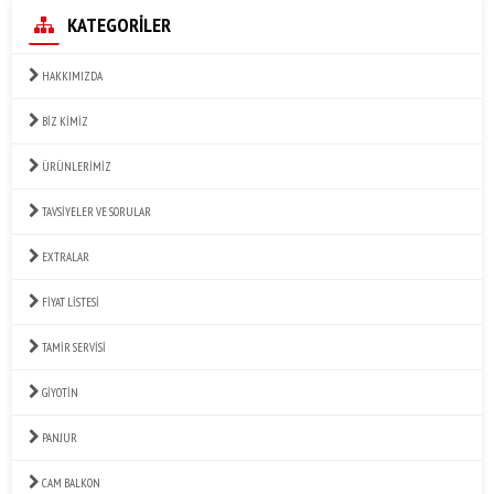
KATEGORİLER
HAKKIMIZDA
BİZ KİMİZ
ÜRÜNLERİMİZ
TAVSİYELER VE SORULAR
EXTRALAR
FİYAT LİSTESİ
TAMİR SERVİSİ
GİYOTİN
PANJUR
CAM BALKON